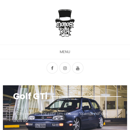
MENU
Golf GTi
Vocês pediram e aí está! Um clássico “queridinho” dos
anos 90.