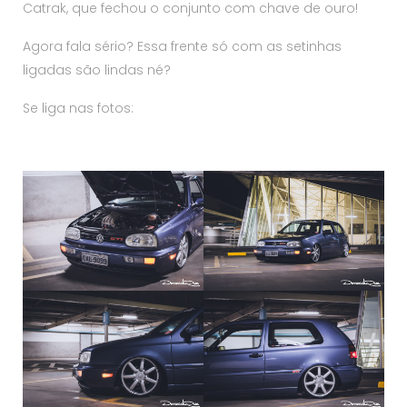
Catrak, que fechou o conjunto com chave de ouro!
Agora fala sério? Essa frente só com as setinhas
ligadas são lindas né?
Se liga nas fotos: