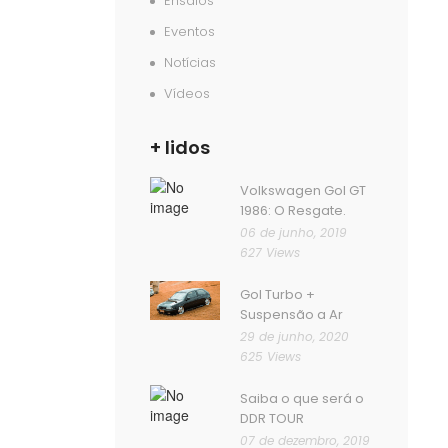
Ensaios
Eventos
Notícias
Vídeos
+ lidos
Volkswagen Gol GT
1986: O Resgate.
06 de junho, 2019
627 Views
Gol Turbo +
Suspensão a Ar
29 de junho, 2020
625 Views
Saiba o que será o
DDR TOUR
07 de dezembro, 2019