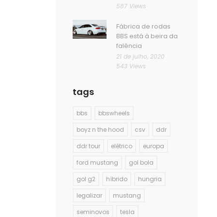
587 Views
Fábrica de rodas
BBS está à beira da
falência
21 de julho, 2020
543 Views
tags
bbs
bbswheels
boyz n the hood
csv
ddr
ddr tour
elétrico
europa
ford mustang
gol bola
gol g2
híbrido
hungria
legalizar
mustang
seminovos
tesla