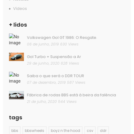
Vídeos
+ lidos
Volkswagen Gol GT 1986: O Resgate.
06 de junho, 2019
630 Views
Gol Turbo + Suspensão a Ar
29 de junho, 2020
628 Views
Saiba o que será o DDR TOUR
07 de dezembro, 2019
587 Views
Fábrica de rodas BBS está à beira da falência
21 de julho, 2020
544 Views
tags
bbs
bbswheels
boyz n the hood
csv
ddr