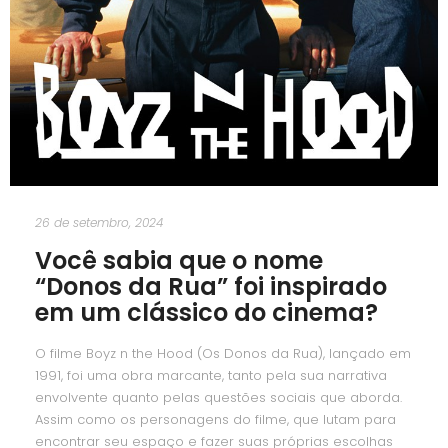
26 de setembro, 2024
Você sabia que o nome
“Donos da Rua” foi inspirado
em um clássico do cinema?
O filme Boyz n the Hood (Os Donos da Rua), lançado em
1991, foi uma obra marcante, tanto pela sua narrativa
envolvente quanto pelas questões sociais que aborda.
Assim como os personagens do filme, que lutam para
encontrar seu espaço e fazer suas próprias escolhas