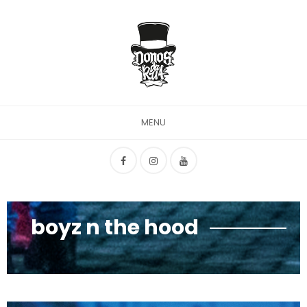
MENU
boyz n the hood